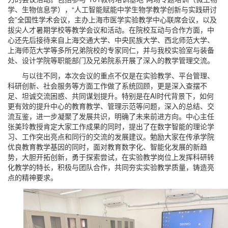
学、生物信息学），“人工智能赋能中学生物学教学创新与实践研讨
会”全国性学术会议，主办上海市医学实验教学中心联席会议，以及
拔尖人才暑期学校等教学会议和活动。在院校互动与合作方面，中
心还先后接待来自上海交通大学、中央民族大学、西北师范大学、
上海师范大学等多所兄弟院校的专家同仁，并与我校实验室与装备
处、设计学院等职能部门及兄弟院系开展了深入的教学管理交流。
与以往不同，本次会议的重点不仅是在实验教学、平台管理、
科研创新、社会服务等方面工作做了系统回顾，更是深入查摆不
足、坦诚交流困惑、共同谋划提升。特别是在AI时代背景下，如何
更有效的提升中心的教育教学、管理示范等问题，深入的总结、交
流互鉴，进一步凝聚了发展共识，明确了未来前进方向。中心主任
张美玲教授肯定大家工作成果的同时，提出了在数字智能的理论学
习、工作突出亮点和同行的交流的发展建议。勉励大家在传承学院
优良教育教学基因的同时，面对教育数字化、智能化发展的新趋
势，大胆开拓创新，勇于探索尝试，在实验教学岗位上发挥科研转
化教学的特长，积极与团队合作，共同夯实实验教学质量，铸造亮
点的精神要求。